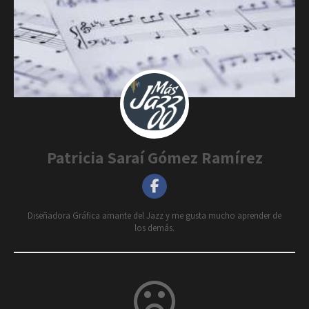
Patricia Saraí Gómez Ramírez
Diseñadora Gráfica amante del Jazz y me gusta mucho aprender de
los demás.