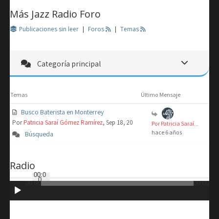
Más Jazz Radio Foro
Publicaciones sin leer
|
Foros
|
Temas
Categoría principal
Temas
Último Mensaje
Busco Baterista en Monterrey
Por
Patricia Saraí Gómez Ramírez
, Sep 18, 20
Por Patricia Saraí...
hace 6 años
Búsqueda
Radio
00:0
0
00:00
00:00
Reproductor
de
audio