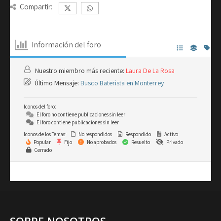
Compartir:
Información del foro
Nuestro miembro más reciente:
Laura De La Rosa
Último Mensaje:
Busco Baterista en Monterrey
Iconos del foro:
El foro no contiene publicaciones sin leer
El foro contiene publicaciones sin leer
Iconos de los Temas:
No respondidos
Respondido
Activo
Popular
Fijo
No aprobados
Resuelto
Privado
Cerrado
SOBRE NOSOTROS